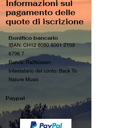
Informazioni sul
pagamento delle
quote di iscrizione
Bonifico bancario
IBAN: CH12
8080 8001 2109
6796 7
Banca: Raiffeissen
​Intestatario del conto: Back To
Nature Music
Paypal