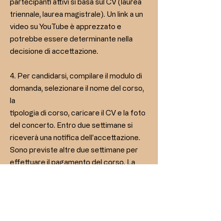
partecipanti attivi si basa sul CV (laurea
triennale, laurea magistrale). Un link a un
video su YouTube è apprezzato e
potrebbe essere determinante nella
decisione di accettazione.
4. Per candidarsi, compilare il modulo di
domanda, selezionare il nome del corso,
la
tipologia di corso, caricare il CV e la foto
del concerto. Entro due settimane si
riceverà una notifica dell'accettazione.
Sono previste altre due settimane per
effettuare il pagamento del corso. La
domanda sarà ritenuta valida solo dopo
che il pagamento del
corso sarà stato ricevuto
dall'amministrazione SA.